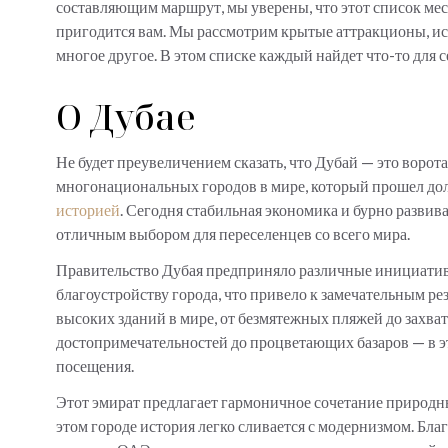
составляющим маршрут, мы уверены, что этот список мест
пригодится вам. Мы рассмотрим крытые аттракционы, ист
многое другое. В этом списке каждый найдет что-то для с
О Дубае
Не будет преувеличением сказать, что Дубай — это ворот
многонациональных городов в мире, который прошел дол
историей
. Сегодня стабильная экономика и бурно разв
отличным выбором для переселенцев со всего мира.
Правительство Дубая предприняло различные инициатив
благоустройству города, что привело к замечательным ре
высоких зданий в мире, от безмятежных пляжей до захва
достопримечательностей до процветающих базаров — в эт
посещения.
Этот эмират предлагает гармоничное сочетание природн
этом городе история легко сливается с модернизмом. Бл