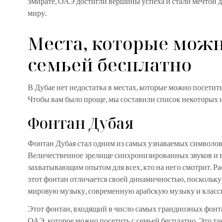
эмирате, ОАЭ достигли вершины успеха и стали мечтой 
миру.
Места, которые можно
семьей бесплатно
В Дубае нет недостатка в местах, которые можно посетить 
Чтобы вам было проще, мы составили список некоторых 
Фонтан Дубая
Фонтан Дубая стал одним из самых узнаваемых символов г
Величественное зрелище синхронизированных звуков и в
захватывающим опытом для всех, кто на него смотрит. Р
этот фонтан отличается своей динамичностью, поскольку о
мировую музыку, современную арабскую музыку и клас
Этот фонтан, входящий в число самых грандиозных фонта
ОАЭ, которое можно посетить с семьей бесплатно. Это та