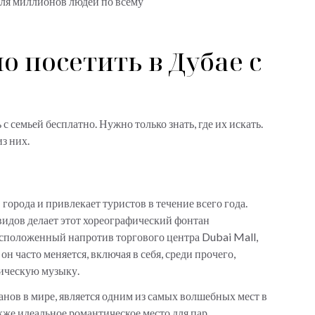
для миллионов людей по всему
 посетить в Дубае с
с семьей бесплатно. Нужно только знать, где их искать.
из них.
орода и привлекает туристов в течение всего года.
идов делает этот хореографический фонтан
асположенный напротив торгового центра Dubai Mall,
н часто меняется, включая в себя, среди прочего,
сическую музыку.
нов в мире, является одним из самых волшебных мест в
кже идеальное романтическое место для пар,