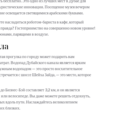
ь бесплатно. Это одно из лучших мест в Дубае для
туристические инновации. Посещение музея вечером
дание освещается светящимися арабскими буквами.
те насладиться роботом-бариста в кафе, который
о, правда? Гостеприимство на совершенно новом уровне!
ронами, парящими в воздухе.
ала
тая прогулка по городу может подарить вам
атрат. Водопад Дубайского канала является ярким
адужным водопадом — это просто восхитительное
тречается с шоссе Шейха Зайда, — это место, которое
о Бизнес-Бэй составляет 3,2 км, и он является
х или велосипеде. Вы даже можете решить отдохнуть,
ных вдоль пути. Наслаждайтесь великолепием
оих близких.