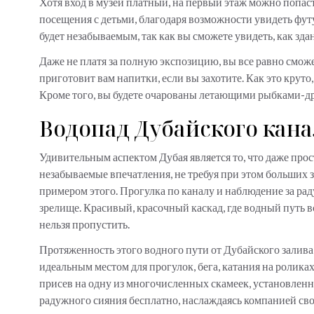
Хотя вход в музей платный, на первый этаж можно попаст
посещения с детьми, благодаря возможности увидеть фу
будет незабываемым, так как вы сможете увидеть, как з
Даже не платя за полную экспозицию, вы все равно сможе
приготовит вам напитки, если вы захотите. Как это крут
Кроме того, вы будете очарованы летающими рыбками-д
Водопад Дубайского кан
Удивительным аспектом Дубая является то, что даже прос
незабываемые впечатления, не требуя при этом больших з
примером этого. Прогулка по каналу и наблюдение за р
зрелище. Красивый, красочный каскад, где водный путь вс
нельзя пропустить.
Протяженность этого водного пути от Дубайского залива д
идеальным местом для прогулок, бега, катания на ролика
присев на одну из многочисленных скамеек, установлен
радужного сияния бесплатно, наслаждаясь компанией св