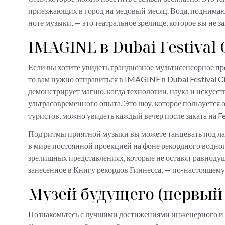
приезжающих в город на медовый месяц. Вода, поднимающ
ноте музыки, — это театральное зрелище, которое вы не з
IMAGINE в Dubai Festival 
Если вы хотите увидеть грандиозное мультисенсорное пред
то вам нужно отправиться в IMAGINE в Dubai Festival Ci
демонстрирует магию, когда технологии, наука и искусст
ультрасовременного опыта. Это шоу, которое пользуется 
туристов, можно увидеть каждый вечер после заката на Fe
Под ритмы приятной музыки вы можете танцевать под л
в мире постоянной проекцией на фоне рекордного водног
зрелищных представлениях, которые не оставят равноду
занесенное в Книгу рекордов Гиннесса, — по-настоящем
Музей будущего (первый
Познакомьтесь с лучшими достижениями инженерного и а