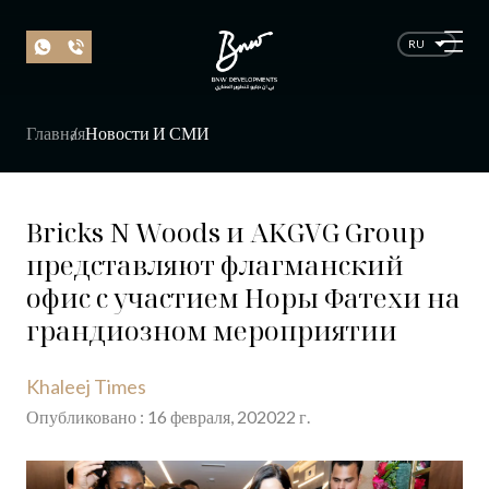
RU
Главная
Новости И СМИ
Bricks N Woods и AKGVG Group
представляют флагманский
офис с участием Норы Фатехи на
грандиозном мероприятии
Khaleej Times
Опубликовано
:
16
февраля
, 20
2022 г.