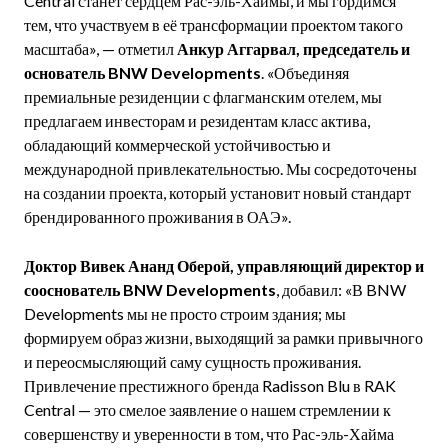
Central станет сердцем Рас-эль-Хаймы, и мы гордимся
тем, что участвуем в её трансформации проектом такого
масштаба», — отметил
Анкур Аггарвал, председатель и
основатель BNW Developments
. «Объединяя
премиальные резиденции с флагманским отелем, мы
предлагаем инвесторам и резидентам класс актива,
обладающий коммерческой устойчивостью и
международной привлекательностью. Мы сосредоточены
на создании проекта, который установит новый стандарт
брендированного проживания в ОАЭ».
Доктор Вивек Ананд Оберой, управляющий директор и
сооснователь BNW Developments
, добавил: «В BNW
Developments мы не просто строим здания; мы
формируем образ жизни, выходящий за рамки привычного
и переосмысляющий саму сущность проживания.
Привлечение престижного бренда Radisson Blu в RAK
Central — это смелое заявление о нашем стремлении к
совершенству и уверенности в том, что Рас-эль-Хайма