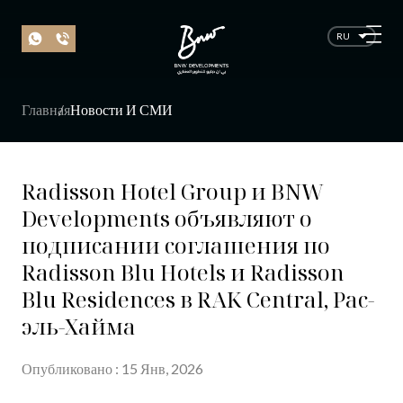
RU
Главная
Новости И СМИ
Radisson Hotel Group и BNW
Developments объявляют о
подписании соглашения по
Radisson Blu Hotels и Radisson
Blu Residences в RAK Central, Рас-
эль-Хайма
Опубликовано
:
15
Янв
, 20
26