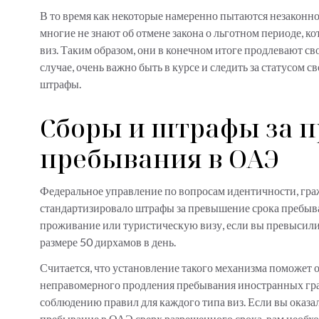
В то время как некоторые намеренно пытаются незаконно 
многие не знают об отмене закона о льготном периоде, к
виз. Таким образом, они в конечном итоге продлевают сво
случае, очень важно быть в курсе и следить за статусом 
штрафы.
Сборы и штрафы за 
пребывания в ОАЭ
Федеральное управление по вопросам идентичности, граж
стандартизировало штрафы за превышение срока пребыван
проживание или туристическую визу, если вы превысили 
размере 50 дирхамов в день.
Считается, что установление такого механизма поможет
неправомерного продления пребывания иностранных граж
соблюдению правил для каждого типа виз. Если вы оказал
пребывание в ОАЭ сверх разрешенного срока, вам необх