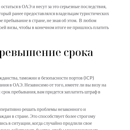
остаться в ОАЭ и несут за это серьезные последствия,
оторый ранее предоставлялся владельцам туристических
е пребывание в стране, не зная об этом. В любом
своей визы, чтобы в конечном итоге не пришлось платить
превышение срока
данства, таможни и безопасности портов (ICP)
ия в ОАЭ. Независимо от того, имеете ли вы визу на
срок пребывания, вам придется заплатить штраф в
 оперативно решать проблемы незаконного и
дан в стране. Это способствует более строгому
ись в ситуации, когда случайно продлили свое
одимо действовать быстро, чтобы минимизировать