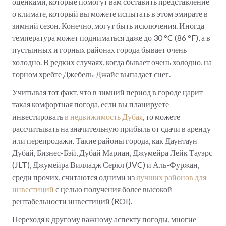
оценками, которые помогут вам составить представление
о климате, который вы можете испытать в этом эмирате в
зимний сезон. Конечно, могут быть исключения. Иногда
температура может подниматься даже до 30 °C (86 °F), а в
пустынных и горных районах города бывает очень
холодно. В редких случаях, когда бывает очень холодно, на
горном хребте Джебель-Джайс выпадает снег.
Учитывая тот факт, что в зимний период в городе царит
такая комфортная погода, если вы планируете
инвестировать
в недвижимость Дубая
, то можете
рассчитывать на значительную прибыль от сдачи в аренду
или перепродажи. Такие районы города, как Даунтаун
Дубай, Бизнес-Бэй, Дубай Мариан, Джумейра Лейк Тауэрс
(JLT), Джумейра Вилладж Серкл (JVC) и Аль-Фуржан,
среди прочих, считаются одними из
лучших районов для
инвестиций
с целью получения более высокой
рентабельности инвестиций (ROI).
Переходя к другому важному аспекту погоды, многие