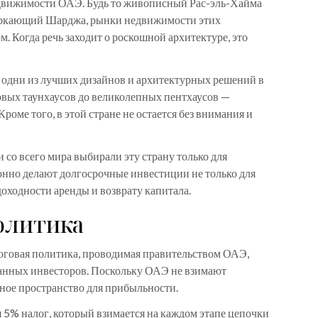
движимости ОАЭ. Будь то живописный Рас-эль-Хайма
еркающий Шарджа, рынки недвижимости этих
 Когда речь заходит о роскошной архитектуре, это
е одни из лучших дизайнов и архитектурных решений в
овых таунхаусов до великолепных пентхаусов —
роме того, в этой стране не остается без внимания и
и со всего мира выбирали эту страну только для
конно делают долгосрочные инвестиции не только для
доходности аренды и возврату капитала.
олитика
алоговая политика, проводимая правительством ОАЭ,
анных инвесторов. Поскольку ОАЭ не взимают
мное пространство для прибыльности.
ся 5% налог, который взимается на каждом этапе цепочки