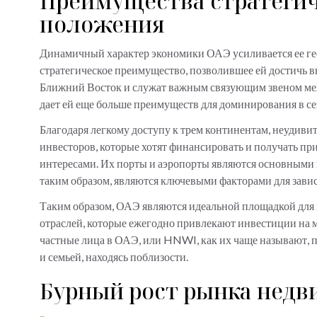
Преимущества стратегич
положения
Динамичный характер экономики ОАЭ усиливается ее ге
стратегическое преимущество, позволившее ей достичь 
Ближний Восток и служат важным связующим звеном меж
дает ей еще больше преимуществ для доминирования в с
Благодаря легкому доступу к трем континентам, неудиви
инвесторов, которые хотят финансировать и получать пр
интересами. Их порты и аэропорты являются основными 
таким образом, являются ключевыми факторами для зав
Таким образом, ОАЭ являются идеальной площадкой для
отраслей, которые ежегодно привлекают инвестиции на м
частные лица в ОАЭ, или HNWI, как их чаще называют, п
и семьей, находясь поблизости.
Бурный рост рынка нед