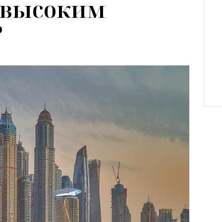
с высоким
?