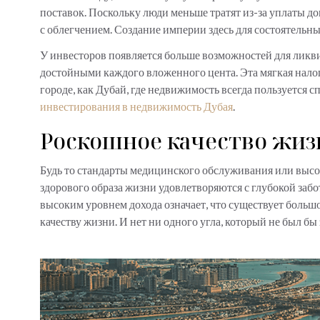
поставок. Поскольку люди меньше тратят из-за уплаты д
с облегчением. Создание империи здесь для состоятельн
У инвесторов появляется больше возможностей для ликви
достойными каждого вложенного цента. Эта мягкая налог
городе, как Дубай, где недвижимость всегда пользуется с
инвестирования в недвижимость Дубая
.
Роскошное качество жиз
Будь то стандарты медицинского обслуживания или высок
здорового образа жизни удовлетворяются с глубокой забо
высоким уровнем дохода означает, что существует больш
качеству жизни. И нет ни одного угла, который не был бы