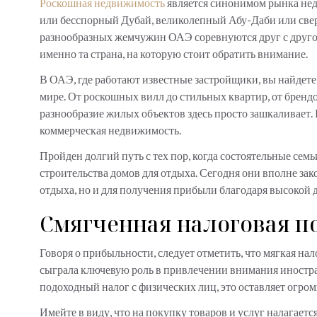
Роскошная недвижимость
является синонимом рынка не
или бесспорный Дубай, великолепный Абу-Даби или св
разнообразных жемчужин ОАЭ соревнуются друг с другом.
именно та страна, на которую стоит обратить внимание.
В ОАЭ, где работают известные застройщики, вы найдет
мире. От роскошных вилл до стильных квартир, от бренд
разнообразие жилых объектов здесь просто зашкаливает. К
коммерческая недвижимость.
Пройден долгий путь с тех пор, когда состоятельные семь
строительства домов для отдыха. Сегодня они вполне за
отдыха, но и для получения прибыли благодаря высокой 
Смягченная налоговая п
Говоря о прибыльности, следует отметить, что мягкая н
сыграла ключевую роль в привлечении внимания иностр
подоходный налог с физических лиц, это оставляет огро
Имейте в виду, что на покупку товаров и услуг налагает