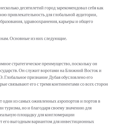
несколько десятилетий город зарекомендовал себя как
вою привлекательность для глобальной аудитории,
образования, здравоохранения, карьеры и общего
инам. Основные из них следующие.
омное стратегическое преимущество, поскольку он
сударств. Он служит воротами на Ближний Восток и
. Глобальное признание Дубая обусловлено его
рые связывают его с тремя континентами со всех сторон
 один из самых оживленных аэропортов и портов в
и туризма, но и благодаря своему значению для
деальную площадку для конгломерации
ает его выгодным вариантом для инвестиционных