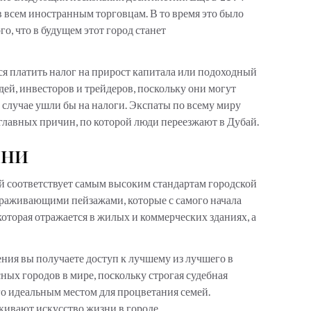
 всем иностранным торговцам. В то время это было
, что в будущем этот город станет
тся платить налог на прирост капитала или подоходный
ей, инвесторов и трейдеров, поскольку они могут
случае ушли бы на налоги. Экспаты по всему миру
 главных причин, по которой люди переезжают в Дубай.
зни
й соответствует самым высоким стандартам городской
вораживающими пейзажами, которые с самого начала
которая отражается в жилых и коммерческих зданиях, а
ения вы получаете доступ к лучшему из лучшего в
сных городов в мире, поскольку строгая судебная
го идеальным местом для процветания семей.
кивают искусство жизни в городе.