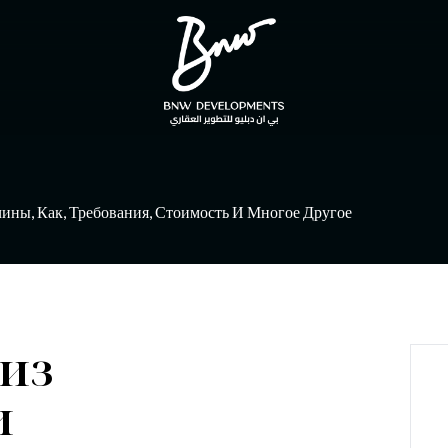
ины, Как, Требования, Стоимость И Многое Другое
 из
и