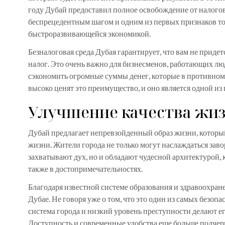
году Дубай предоставил полное освобождение от налогов
беспрецедентным шагом и одним из первых признаков того
быстроразвивающейся экономикой.
Безналоговая среда Дубая гарантирует, что вам не приде
налог. Это очень важно для бизнесменов, работающих люд
сэкономить огромные суммы денег, которые в противном 
высоко ценят это преимущество, и оно является одной из
Улучшение качества жи
Дубай предлагает непревзойденный образ жизни, которы
жизни. Жители города не только могут наслаждаться за
захватывают дух, но и обладают чудесной архитектурой, 
также в достопримечательностях.
Благодаря известной системе образования и здравоохран
Дубае. Не говоря уже о том, что это один из самых безопа
система города и низкий уровень преступности делают е
Доступность и современные удобства еще больше подчер